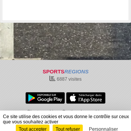
SPORTS
REGIONS
6887
visites
Charte cookies
Gestion des cookies
Ce site utilise des cookies et vous donne le contrôle sur ceux
Informations légales
Signaler un contenu inapproprié
que vous souhaitez activer
Tout accepter
Tout refuser
Personnaliser
Envie de participer ?
Connexion