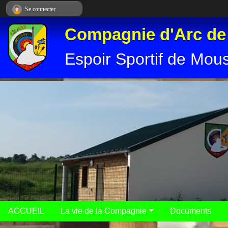
Panneau de gestion des cookies
Se connecter
Compagnie d'Arc d
Espoir Sportif de Mou
ACCUEIL
La vie de la Compagnie
Documents