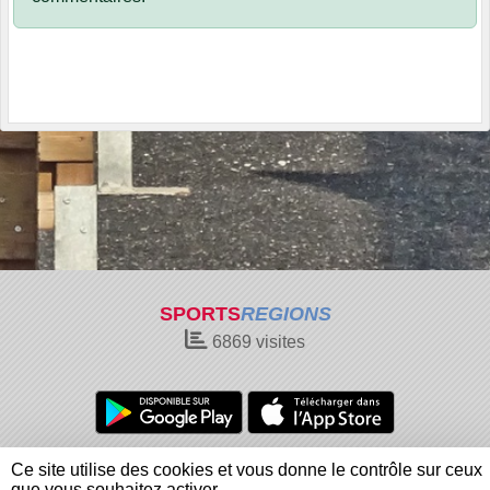
SPORTS
REGIONS
6869
visites
Charte cookies
Gestion des cookies
Ce site utilise des cookies et vous donne le contrôle sur ceux
Informations légales
Signaler un contenu inapproprié
que vous souhaitez activer