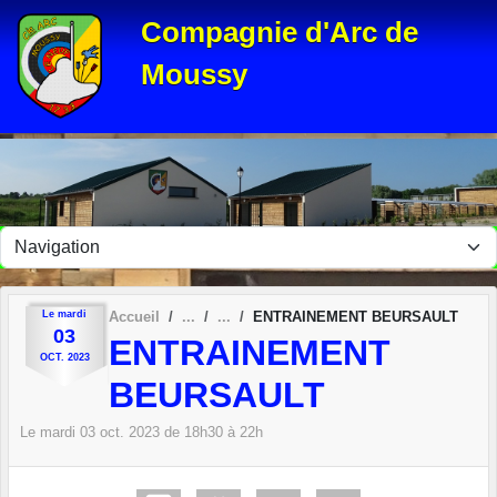
Panneau de gestion des cookies
Compagnie d'Arc de
Moussy
Le
mardi
Accueil
ENTRAINEMENT BEURSAULT
03
ENTRAINEMENT
OCT.
2023
BEURSAULT
Le
mardi
03
oct.
2023
de 18h30 à 22h