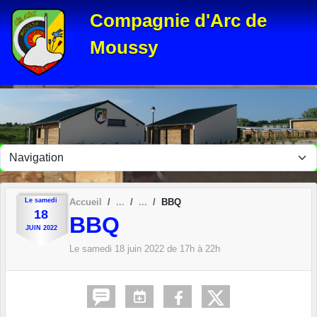
Panneau de gestion des cookies
Compagnie d'Arc de
Moussy
Le
samedi
Accueil
BBQ
18
BBQ
JUIN
2022
Le
samedi
18
juin
2022
de 17h à 22h