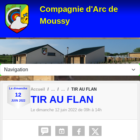
Panneau de gestion des cookies
Compagnie d'Arc de
Moussy
Le
dimanche
Accueil
TIR AU FLAN
12
TIR AU FLAN
JUIN
2022
Le
dimanche
12
juin
2022
de 09h à 14h