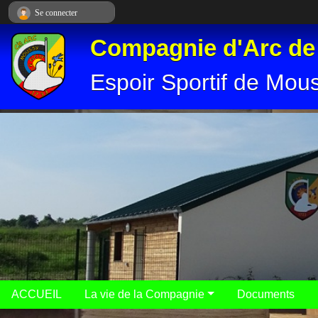
Panneau de gestion des cookies
Se connecter
Compagnie d'Arc d
Espoir Sportif de Mou
ACCUEIL
La vie de la Compagnie
Documents