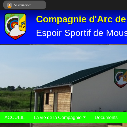
Panneau de gestion des cookies
Se connecter
Compagnie d'Arc d
Espoir Sportif de Mou
ACCUEIL
La vie de la Compagnie
Documents