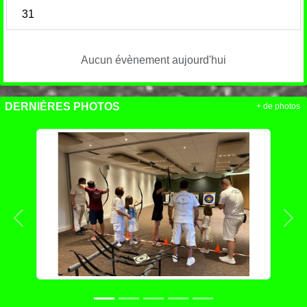
31
Aucun évènement aujourd'hui
DERNIÈRES PHOTOS
+ de photos
Précedent
Sui