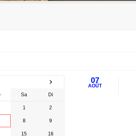
07
AOÛT
e
Sa
Di
1
2
8
9
4
15
16