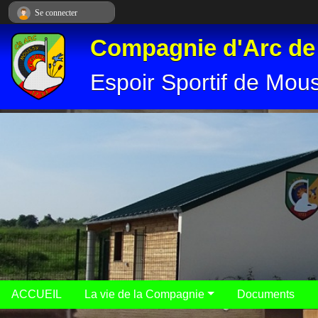
Panneau de gestion des cookies
Se connecter
Compagnie d'Arc d
Espoir Sportif de Mou
ACCUEIL
La vie de la Compagnie
Documents